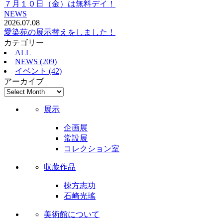
７月１０日（金）は無料デイ！
NEWS
2026.07.08
愛染苑の展示替えをしました！
カテゴリー
ALL
NEWS (209)
イベント (42)
アーカイブ
展示
企画展
常設展
コレクション室
収蔵作品
棟方志功
石崎光瑤
美術館について