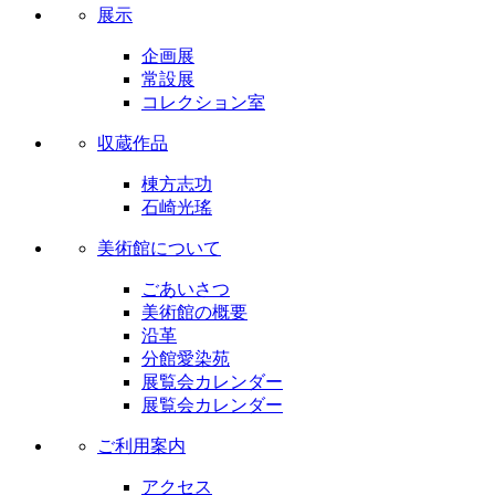
展示
企画展
常設展
コレクション室
収蔵作品
棟方志功
石崎光瑤
美術館について
ごあいさつ
美術館の概要
沿革
分館愛染苑
展覧会カレンダー
展覧会カレンダー
ご利用案内
アクセス