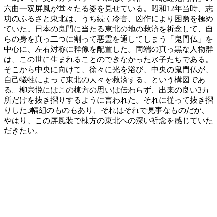
六曲一双屏風が堂々たる姿を見せている。昭和12年当時、志
功のふるさと東北は、うち続く冷害、凶作により困窮を極め
ていた。日本の鬼門に当たる東北の地の救済を祈念して、自
らの身を真っ二つに割って悪霊を通してしまう「鬼門仏」を
中心に、左右対称に群像を配置した。両端の真っ黒な人物群
は、この世に生まれることのできなかった水子たちである。
そこから中央に向けて、徐々に光を浴び、中央の鬼門仏が、
自己犠牲によって東北の人々を救済する、という構図であ
る。柳宗悦にはこの棟方の思いは伝わらず、出来の良い3カ
所だけを抜き摺りするように言われた。それに従って抜き摺
りした3幅組のものもあり、それはそれで見事なものだが、
やはり、この屏風装で棟方の東北への深い祈念を感じていた
だきたい。