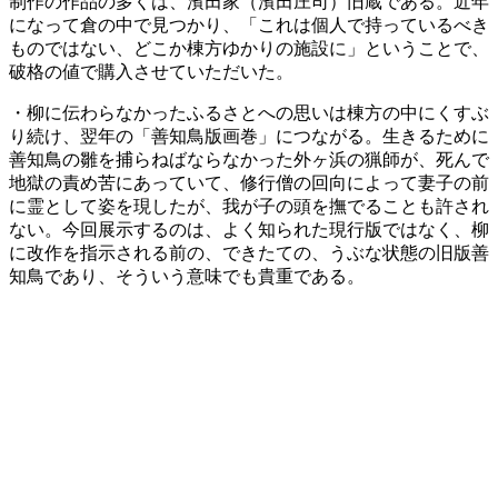
制作の作品の多くは、濱田家（濱田庄司）旧蔵である。近年
になって倉の中で見つかり、「これは個人で持っているべき
ものではない、どこか棟方ゆかりの施設に」ということで、
破格の値で購入させていただいた。
・柳に伝わらなかったふるさとへの思いは棟方の中にくすぶ
り続け、翌年の「善知鳥版画巻」につながる。生きるために
善知鳥の雛を捕らねばならなかった外ヶ浜の猟師が、死んで
地獄の責め苦にあっていて、修行僧の回向によって妻子の前
に霊として姿を現したが、我が子の頭を撫でることも許され
ない。今回展示するのは、よく知られた現行版ではなく、柳
に改作を指示される前の、できたての、うぶな状態の旧版善
知鳥であり、そういう意味でも貴重である。