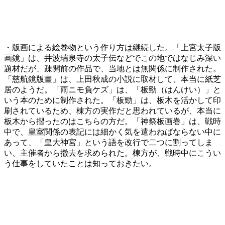
・版画による絵巻物という作り方は継続した。「上宮太子版
画鏡」は、井波瑞泉寺の太子伝などでこの地ではなじみ深い
題材だが、疎開前の作品で、当地とは無関係に制作された。
「慈航鏡版畫」は、上田秋成の小説に取材して、本当に紙芝
居のようだ。「雨ニモ負ケズ」は、「板勁（はんけい）」と
いう本のために制作された。「板勁」は、板木を活かして印
刷されているため、棟方の実作だと思われているが、本当に
板木から摺ったのはこちらの方だ。「神祭板画巻」は、戦時
中で、皇室関係の表記には細かく気を遣わねばならない中に
あって、「皇大神宮」という語を改行で二つに割ってしま
い、主催者から撤去を求められた。棟方が、戦時中にこうい
う仕事をしていたことは知っておきたい。