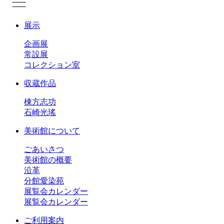
展示
企画展
常設展
コレクション室
収蔵作品
棟方志功
石崎光瑤
美術館について
ごあいさつ
美術館の概要
沿革
分館愛染苑
展覧会カレンダー
展覧会カレンダー
ご利用案内