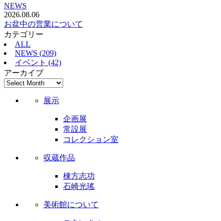
NEWS
2026.08.06
お盆中の営業について
カテゴリー
ALL
NEWS (209)
イベント (42)
アーカイブ
展示
企画展
常設展
コレクション室
収蔵作品
棟方志功
石崎光瑤
美術館について