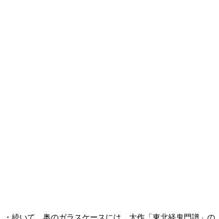
・続いて、奥のガラスケースには、大作「東北経鬼門譜」の