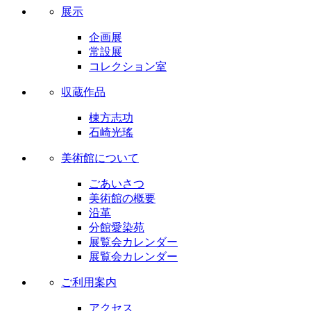
展示
企画展
常設展
コレクション室
収蔵作品
棟方志功
石崎光瑤
美術館について
ごあいさつ
美術館の概要
沿革
分館愛染苑
展覧会カレンダー
展覧会カレンダー
ご利用案内
アクセス