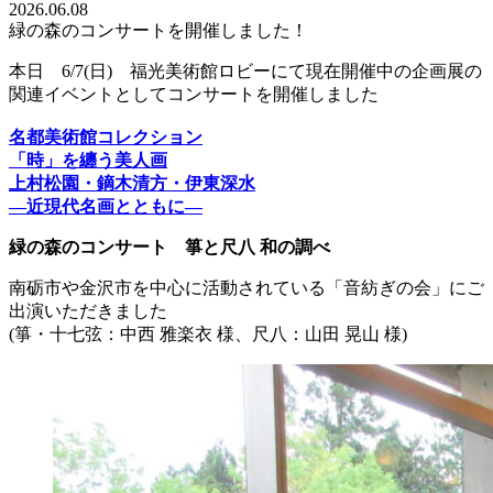
2026.06.08
緑の森のコンサートを開催しました！
本日 6/7(日) 福光美術館ロビーにて現在開催中の企画展の
関連イベントとしてコンサートを開催しました
名都美術館コレクション
「時」を纏う美人画
上村松園・鏑木清方・伊東深水
―近現代名画とともに―
緑の森のコンサート 箏と尺八 和の調べ
南砺市や金沢市を中心に活動されている「音紡ぎの会」にご
出演いただきました
(箏・十七弦：中西 雅楽衣 様、尺八：山田 晃山 様)