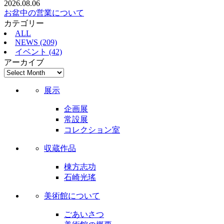
2026.08.06
お盆中の営業について
カテゴリー
ALL
NEWS (209)
イベント (42)
アーカイブ
展示
企画展
常設展
コレクション室
収蔵作品
棟方志功
石崎光瑤
美術館について
ごあいさつ