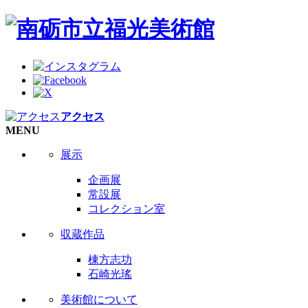
アクセス
MENU
展示
企画展
常設展
コレクション室
収蔵作品
棟方志功
石崎光瑤
美術館について