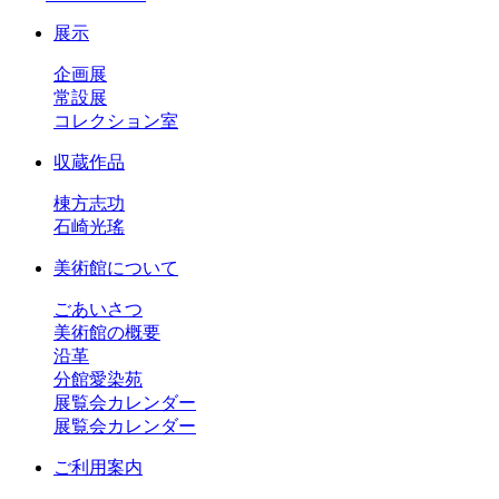
展示
企画展
常設展
コレクション室
収蔵作品
棟方志功
石崎光瑤
美術館について
ごあいさつ
美術館の概要
沿革
分館愛染苑
展覧会カレンダー
展覧会カレンダー
ご利用案内